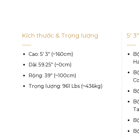
Kích thước & Trọng lượng
5′ 3
Cao: 5′ 3″ (~160cm)
Bộ
Ha
Dài: 59.25″ (~0cm)
Bộ
Rộng: 39″ (~100cm)
Co
Trọng lượng: 961 Lbs (~436kg)
Bộ
Bộ
Ta
Bộ
Bộ