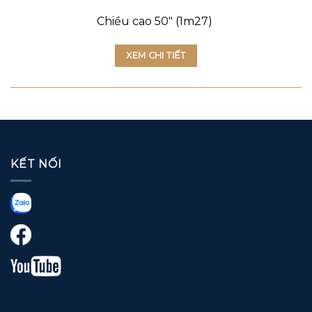
Chiều cao 50″ (1m27)
XEM CHI TIẾT
KẾT NỐI