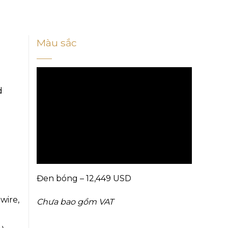
Màu sắc
d
Đen bóng – 12,449 USD
wire,
Chưa bao gồm VAT