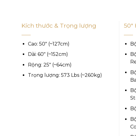
Kích thước & Trọng lượng
50″ 
Cao: 50″ (~127cm)
Bộ
Dài: 60″ (~152cm)
Bộ
Re
Rộng: 25″ (~64cm)
Bộ
Trọng lượng: 573 Lbs (~260kg)
Ba
Bộ
St
Bộ
Bộ
Co