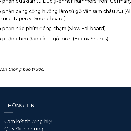
 phận búa đàn từ Đức (Renner hammers from Germany
 phận bảng cộng hưởng làm từ gỗ Vân sam châu Âu (Al
ruce Tapered Soundboard)
 phận nắp phím đóng chậm (Slow Fallboard)
 phận phím đàn bằng gỗ mun (Ebony Sharps)
cần thông báo trước.
THÔNG TIN
Cam kết thương hiệu
Quy định chung