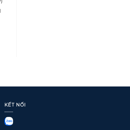
)
l
KẾT NỐI