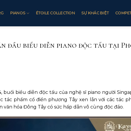
RG
PIANOS
ÉTOILE COLLECTION
SỰ KHÁC BIỆT
COMPET
ần đầu biểu diễn piano độc tấu tại 
, buổi biểu diễn độc tấu của nghệ sĩ piano người Singa
 các tác phẩm cổ điển phương Tây xen lẫn với các tác
nền văn hóa Đông Tây có sức hấp dẫn vô cùng độc đáo.