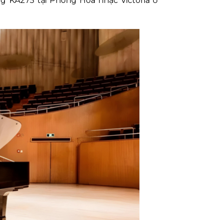
g KA275 tại Phòng Hòa nhạc Victoria ở