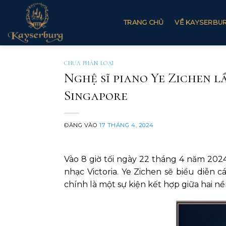
Bỏ
qua
TRANG CHỦ
VỀ KAYSERBU
nội
dung
CHƯA PHÂN LOẠI
Nghệ sĩ piano Ye Zichen l
Singapore
ĐĂNG VÀO
17 THÁNG 4, 2024
Vào 8 giờ tối ngày 22 tháng 4 năm 2024
nhạc Victoria. Ye Zichen sẽ biểu diễn
chính là một sự kiện kết hợp giữa hai 