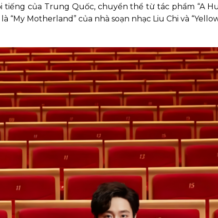
i tiếng của Trung Quốc, chuyển thể từ tác phẩm “A Hu
 là “My Motherland” của nhà soạn nhạc Liu Chi và “Yello